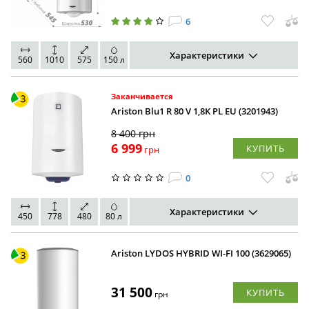
6
Характеристики
560
1010
575
150 л
Заканчивается
Ariston Blu1 R 80 V 1,8K PL EU (3201943)
8 400
грн
6 999
КУПИТЬ
грн
0
Характеристики
450
778
480
80 л
Ariston LYDOS HYBRID WI-FI 100 (3629065)
31 500
КУПИТЬ
грн