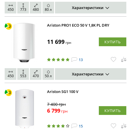
Характеристики
450
773
480
80 л
Ariston PRO1 ECO 50 V 1,8K PL DRY
11 699
КУПИТЬ
грн
13
Характеристики
450
553
470
50 л
Ariston SG1 100 V
7 400
грн
6 799
КУПИТЬ
грн
15