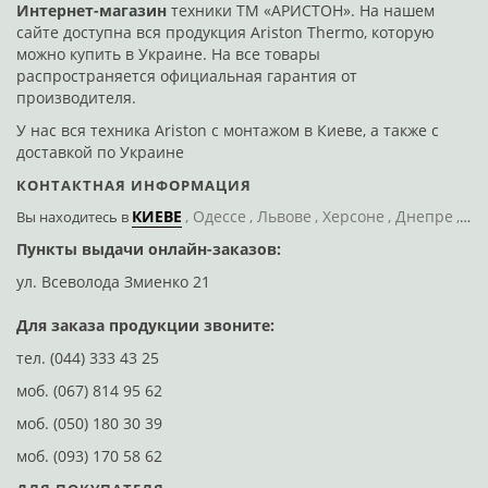
можете купить водонагревательную технику в любой
Интернет-магазин
техники ТМ «АРИСТОН». На нашем
удобный день в рабочее время.
сайте доступна вся продукция Ariston Thermo, которую
можно купить в Украине. На все товары
Оригинальные бойлеры с
распространяется официальная гарантия от
официальной гарантией качества
производителя.
Продажа всех представленных в нашем каталоге
У нас вся техника Ariston с монтажом в Киеве, а также с
моделей осуществляется напрямую от производителя.
доставкой по Украине
Так что, покупая у нас Ariston бойлеры в Мариуполе,
КОНТАКТНАЯ ИНФОРМАЦИЯ
вы получаете оригинальную технику – эффективную,
надежную, долговечную. И с официальной гарантией
КИЕВЕ
Одессе
Львове
Херсоне
Днепре
По
Вы находитесь
в
качества (документы прилагаются).
Пункты выдачи онлайн-заказов:
Д
Так как ассортимент на сайте большой, то для
ул. Всеволода Змиенко 21
ул
экономии времени рекомендуем воспользоваться
следующими советами:
Для заказа продукции звоните:
подумайте, какой хотите заказать бойлер Ariston
КНОПКА
тел.
(044) 333 43 25
ЗВ'ЯЗКУ
в Мариуполе (по форме, объему и т.д.);
пользуйтесь набором фильтров – например, с их
моб.
(067) 814 95 62
помощью можно указать, что вы подбираете
моб.
(050) 180 30 39
цилиндрический водонагреватель Ariston в
Мариуполе для семьи из 2 человек;
моб.
(093) 170 58 62
используйте функцию сортировки – например,