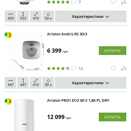
7
Характеристики
450
553
470
50 л
Ariston Andris RS 30/3
6 399
КУПИТЬ
грн
12
Характеристики
447
447
410
30 л
Ariston PRO1 ECO 80 V 1,8K PL DRY
12 099
КУПИТЬ
грн