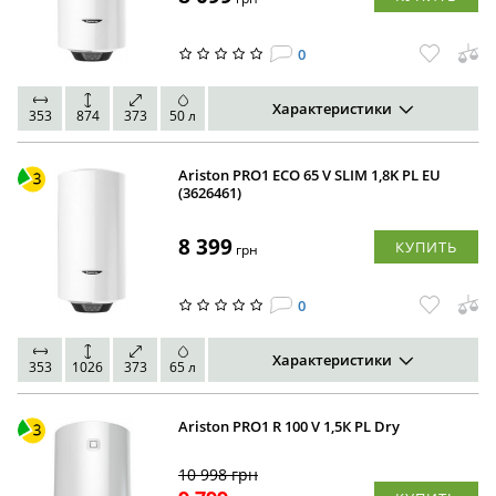
0
Характеристики
353
874
373
50 л
Ariston PRO1 ECO 65 V SLIM 1,8K PL EU
(3626461)
8 399
КУПИТЬ
грн
0
Характеристики
353
1026
373
65 л
Ariston PRO1 R 100 V 1,5К PL Dry
10 998
грн