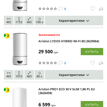
0
Характеристики
465
1153
465
100 л
Заканчивается
Ariston LYDOS HYBRID WI-FI 80 (3629064)
29 500
КУПИТЬ
грн
0
Характеристики
465
1010
465
80 л
Ariston PRO1 ECO 30 V SLIM 1,8K PL EU
(3626458)
6 599
КУПИТЬ
грн