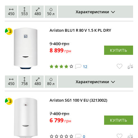
Характеристики
450
553
480
50 л
Ariston BLU1 R 80 V 1.5 К PL DRY
9 400
грн
8 899
КУПИТЬ
грн
12
Характеристики
450
758
480
80 л
Ariston SG1 100 V EU (3213002)
7 400
грн
6 799
КУПИТЬ
грн
0