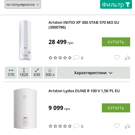
Фильтр
Ariston INITIO XP 300 STAB 570 MO EU
(3000796)
28 499
КУПИТЬ
грн
0
Характеристики
570
1820
630
300 л
Ariston Lydos DUNE R 100 V 1,5K PL EU
9 099
КУПИТЬ
грн
0