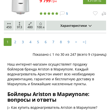
9 799
КУПИТЬ
грн
5
Характеристики
450
913
480
100 л
1
2
3
4
5
6
7
8
9
>
>|
Показано с 1 по 30 из 247 (всего 9 страниц)
Наш интернет-магазин осуществляет продажу
бойлеров бренда Ariston в Мариуполе. Каждый
водонагреватель Аристон имеет всю необходимую
документацию, гарантию и бесплатную доставку в
Мариуполь и ближайшие населенные пункты.
Бойлеры Ariston в Мариуполе:
вопросы и ответы
▷ Как купить водонагреватель Ariston в Мариуполе?