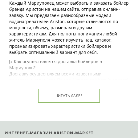
Каждый Мариуполец может выбрать и заказать бойлер
бренда Аристон на нашем сайте, отправив онлайн-
заявку. Мы предлагаем разнообразные модели
водонагревателей Ariston, которые отличаются по
мощности, обьему, размерам и другим
характеристикам. Для полноты понимания любой
житель Мариуполя может изучить наш каталог,
проанализировать характеристики бойлеров и
выбрать оптимальный вариант для себя.
▷ Как осуществляется доставка бойлеров в
Мариуполь?
Доставку осуществляем всеми известными
перевозчиками (Нова Пошта, Укрпошта,Мист Экспресс)
в разные города,такие как:
Киев
,
Одесса
,
Харьков
,
Днепр
,
Запорожье
,
Львов
,
Кривой Рог
,
Николаев
,
ЧИТАТЬ ДАЛЕЕ
Мариуполь,
Винница
,
Херсон
,
Чернигов
,
Полтава
,
Черкассы
,
Хмельницкий
,
Черновцы
,
Житомир
,
Сумы
,
Ровно
,
Ивано-Франковск
,
Кропивницкий
,
Луцк
,
Ужгород
или любой ближайший населенный пункт.
Наш интернет-магазин продает бойлеры Ariston в
Мариуполе в online-режиме. Это значит, что вы
ИНТЕРНЕТ-МАГАЗИН ARISTON-MARKET