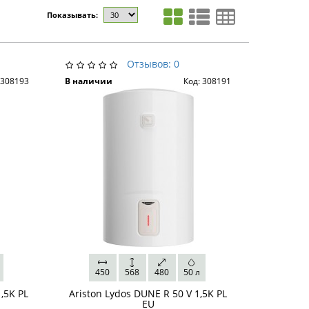
Показывать:
Отзывов: 0
 308193
В наличии
Код: 308191
л
450
568
480
50 л
,5K PL
Ariston Lydos DUNE R 50 V 1,5K PL
EU