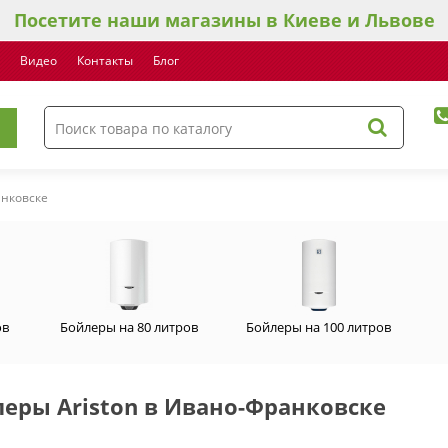
Посетите наши магазины в Киеве и Львове
Видео
Контакты
Блог
анковске
ов
Бойлеры на 80 литров
Бойлеры на 100 литров
еры Ariston в Ивано-Франковске