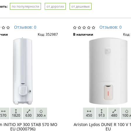
ать:
по популярности
от дорогих
от дешевых
Отзывов: 0
Отзывов: 0
ичии
Код: 352987
В наличии
Код:
570
1820
630
300 л
450
913
480
100 
on INITIO XP 300 STAB 570 MO
Ariston Lydos DUNE R 100 V 1
EU (3000796)
EU