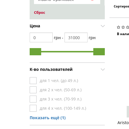
Сортиров
Сброс
Цена
В нал
грн -
грн
К-во пользователей
для 1 чел. (до 49 л.)
для 2 х чел. (50-69 л.)
для 3 х чел. (70-99 л.)
для 4 х чел. (100-149 л.)
от 5 чел. (от 150 л.)
Показать ещё (1)
Arist