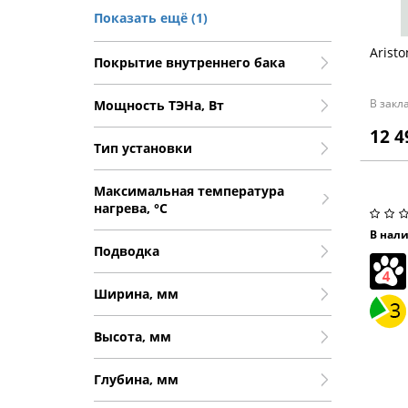
Под мойкой
Показать ещё (1)
Arist
Покрытие внутреннего бака
В закл
Мощность ТЭНа, Вт
Серви
12 4
Тип установки
обслу
Ширин
грн
Высот
Максимальная температура
Диам
Глуби
нагрева, °С
подкл
Класс
В нал
энерг
Подводка
Колич
работ
Ширина, мм
Колич
Мате
Высота, мм
тепло
Гаран
элект
Глубина, мм
лет