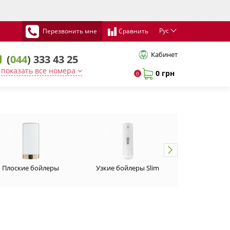
Рус
Перезвонить мне
Сравнить
Кабинет
(
044
) 333 43 25
показать все номера
0 грн
0
Плоские бойлеры
Узкие бойлеры Slim
Установка