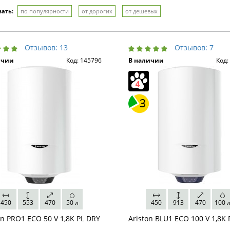
ать:
по популярности
от дорогих
от дешевых
Отзывов: 13
Отзывов: 7
ичии
Код: 145796
В наличии
Код:
450
553
470
50 л
450
913
470
100 
on PRO1 ECO 50 V 1,8K PL DRY
Ariston BLU1 ECO 100 V 1,8K 