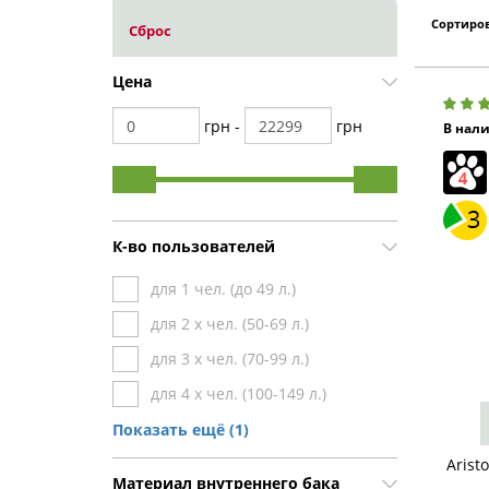
Сортиров
Сброс
Цена
грн -
грн
В нал
К-во пользователей
для 1 чел. (до 49 л.)
для 2 х чел. (50-69 л.)
для 3 х чел. (70-99 л.)
для 4 х чел. (100-149 л.)
от 5 чел. (от 150 л.)
Показать ещё (1)
Arist
Материал внутреннего бака