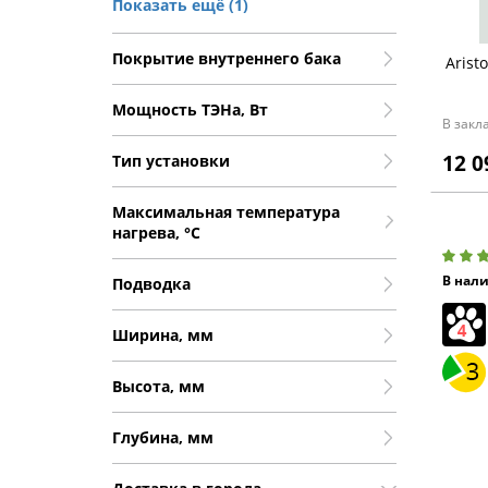
Под мойкой
Показать ещё (1)
Покрытие внутреннего бака
Arist
Прим
Мощность ТЭНа, Вт
В закл
12 0
Тип установки
грн
Максимальная температура
Диам
нагрева, °С
подкл
Серви
дюйм
В нал
Подводка
обслу
Колич
Ширин
режим
Ширина, мм
Колич
ТЭНо
Мате
Высота, мм
тепло
Подач
Глубина, мм
Гаран
элект