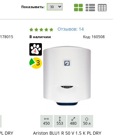
Показывать:
Отзывов: 14
 178015
В наличии
Код: 160508
л
450
553
480
50 л
PL DRY
Ariston BLU1 R 50 V 1.5 К PL DRY