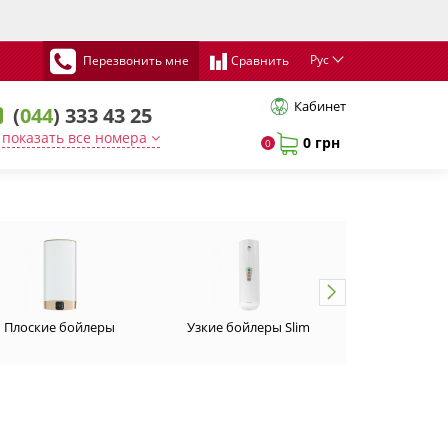
Рус
Перезвонить мне
Сравнить
Кабинет
(
044
) 333 43 25
показать все номера
0 грн
0
Плоские бойлеры
Узкие бойлеры Slim
Установка