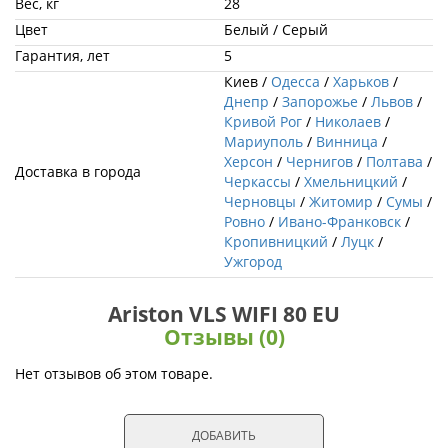
Вес, кг
28
Цвет
Белый / Серый
Гарантия, лет
5
Киев /
Одесса
/
Харьков
/
Днепр
/
Запорожье
/
Львов
/
Кривой Рог
/
Николаев
/
Мариуполь
/
Винница
/
Херсон
/
Чернигов
/
Полтава
/
Доставка в города
Черкассы
/
Хмельницкий
/
Черновцы
/
Житомир
/
Сумы
/
Ровно
/
Ивано-Франковск
/
Кропивницкий
/
Луцк
/
Ужгород
Ariston VLS WIFI 80 EU
Отзывы (0)
Нет отзывов об этом товаре.
ДОБАВИТЬ