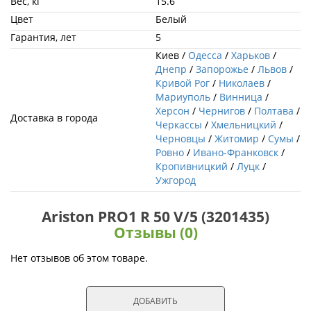
Вес, кг
15.6
Цвет
Белый
Гарантия, лет
5
Киев /
Одесса
/
Харьков
/
Днепр
/
Запорожье
/
Львов
/
Кривой Рог
/
Николаев
/
Мариуполь
/
Винница
/
Херсон
/
Чернигов
/
Полтава
/
Доставка в города
Черкассы
/
Хмельницкий
/
Черновцы
/
Житомир
/
Сумы
/
Ровно
/
Ивано-Франковск
/
Кропивницкий
/
Луцк
/
Ужгород
Ariston PRO1 R 50 V/5 (3201435)
Отзывы (0)
Нет отзывов об этом товаре.
ДОБАВИТЬ