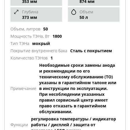
353 мм
874 мм
Глубина
Объем
373 мм
50 л
Объем, литров
50
Мощность ТЭНа, Вт
1800
Тип ТЭНа
мокрый
Покрытие внутреннего бака
Сталь с покрытием
Количество ТЭНов
1
Необходимые сроки замены анода
и рекомендации по его
техническому обслуживанию (ТО)
указаны в гарантийном талоне или
Примечание
в инструкции по эксплуатации.
При несоблюдении указанных
правил сервисный центр имеет
право отказать в гарантийном
обслуживании.
регулировка температуры / индикатор
Функции
работы / дисплей / защита от