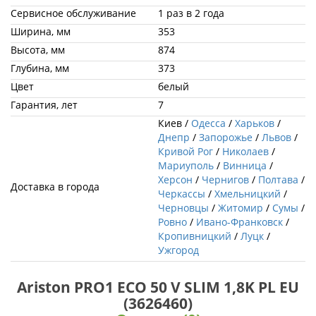
Сервисное обслуживание
1 раз в 2 года
Ширина, мм
353
Высота, мм
874
Глубина, мм
373
Цвет
белый
Гарантия, лет
7
Киев /
Одесса
/
Харьков
/
Днепр
/
Запорожье
/
Львов
/
Кривой Рог
/
Николаев
/
Мариуполь
/
Винница
/
Херсон
/
Чернигов
/
Полтава
/
Доставка в города
Черкассы
/
Хмельницкий
/
Черновцы
/
Житомир
/
Сумы
/
Ровно
/
Ивано-Франковск
/
Кропивницкий
/
Луцк
/
Ужгород
Ariston PRO1 ECO 50 V SLIM 1,8K PL EU
(3626460)