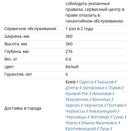
соблюдать указанные
правила, сервисный центр в
праве отказать в
ганантийном обслуживании.
Сервисное обслуживание
1 раз в 2 года
Ширина, мм
360
Высота, мм
360
Глубина, мм
276
Вес, кг
6.6
Цвет
Белый
Гарантия, лет
6
Киев /
Одесса
/
Харьков
/
Днепр
/
Запорожье
/
Львов
/
Кривой Рог
/
Николаев
/
Мариуполь
/
Винница
/
Херсон
/
Чернигов
/
Полтава
/
Доставка в города
Черкассы
/
Хмельницкий
/
Черновцы
/
Житомир
/
Сумы
/
Ровно
/
Ивано-Франковск
/
Кропивницкий
/
Луцк
/