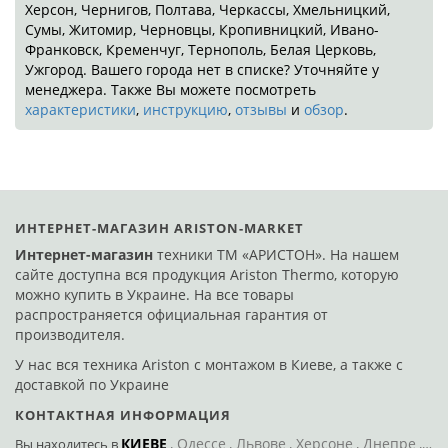
Херсон, Чернигов, Полтава, Черкассы, Хмельницкий,
Сумы, Житомир, Черновцы, Кропивницкий, Ивано-
Франковск, Кременчуг, Тернополь, Белая Церковь,
Ужгород. Вашего города нет в списке? Уточняйте у
менеджера. Также Вы можете посмотреть
характеристики
,
инструкцию
,
отзывы
и
обзор
.
ИНТЕРНЕТ-МАГАЗИН ARISTON-MARKET
Интернет-магазин
техники ТМ «АРИСТОН». На нашем
сайте доступна вся продукция Ariston Thermo, которую
можно купить в Украине. На все товары
распространяется официальная гарантия от
производителя.
У нас вся техника Ariston с монтажом в Киеве, а также с
доставкой по Украине
КОНТАКТНАЯ ИНФОРМАЦИЯ
КИЕВЕ
Одессе
Львове
Херсоне
Днепре
По
Вы находитесь
в