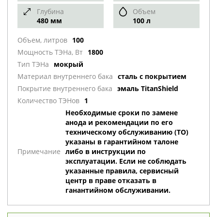
Глубина
Объем
480 мм
100 л
Объем, литров
100
Мощность ТЭНа, Вт
1800
Тип ТЭНа
мокрый
Материал внутреннего бака
сталь с покрытием
Покрытие внутреннего бака
эмаль TitanShield
Количество ТЭНов
1
Необходимые сроки по замене
анода и рекомендации по его
техническому обслуживанию (ТО)
указаны в гарантийном талоне
Примечание
либо в инструкции по
эксплуатации. Если не соблюдать
указанные правила, сервисный
центр в праве отказать в
ганантийном обслуживании.