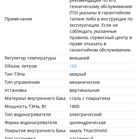
рекомендации по его
техническому обслуживанию
(ТО) указаны в гарантийном
Примечание
талоне либо в инструкции по
эксплуатации. Если не
соблюдать указанные
правила, сервисный центр в
праве отказать в
ганантийном обслуживании.
Регулятор температуры
внешний
Объем, литров
100
Тип ТЭНа
мокрый
Тип управления
механическое
Установка
вертикальная
Материал внутреннего бака
сталь с покрытием
Мощность ТЭНа, Вт
1800
Тип водонагревателя
электрический
Форма водонагревателя
цилиндрическая
Покрытие внутреннего бака
эмаль TitanShield
Тип установки
настенный