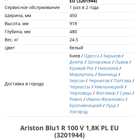
EU (3201944)
Сервисное обслуживание
1 раз в 2 года
Ширина, мм
450
Высота, мм
918
Глубина, мм
480
Вес, кг
24.5
Цвет
белый
Киев /
Одесса
/
Харьков
/
Днепр
/
Запорожье
/
Львов
/
Кривой Рог
/
Николаев
/
Мариуполь
/
Винница
/
Херсон
/
Чернигов
/
Полтава
/
Доставка в города
Черкассы
/
Хмельницкий
/
Черновцы
/
Житомир
/
Сумы
/
Ровно
/
Ивано-Франковск
/
Кропивницкий
/
Луцк
/
Ужгород
Ariston Blu1 R 100 V 1,8K PL EU
(3201944)