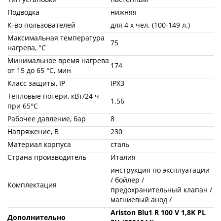
Подводка
нижняя
К-во пользователей
для 4 х чел. (100-149 л.)
Максимальная температура
75
нагрева, °С
Минимальное время нагрева
174
от 15 до 65 °С, мин
Класс защиты, IP
IPX3
Тепловые потери, кВт/24 ч
1.56
при 65°C
Рабочее давление, бар
8
Напряжение, В
230
Материал корпуса
сталь
Страна производитель
Италия
инструкция по эксплуатации
/ бойлер /
Комплектация
предохранительный клапан /
магниевый анод /
Ariston Blu1 R 100 V 1,8K PL
Дополнительно