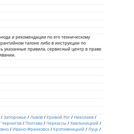
нода и рекомендации по его техническому
арантийном талоне либо в инструкции по
ть указанные правила, сервисный центр в праве
ивании.
/
Запорожье
/
Львов
/
Кривой Рог
/
Николаев
/
/
Чернигов
/
Полтава
/
Черкассы
/
Хмельницкий
/
овно
/
Ивано-Франковск
/
Кропивницкий
/
Луцк
/