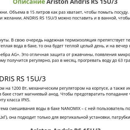
Описание
Ariston Andris RS 15U/3
хни. Объема в 15 литров как раз хватает, чтобы помыть посуду.
ри желании, ANDRIS RS 15U/3 можно поставить и в ванной, чтоб
минуты. В свою очередь надежная термоизоляция препятствует те
теплая вода в баке, то она будет теплой целый день, и на вечер 
ребра AG+. Это отличная защита от ржавчины, появления микр
ому получится регулярно, раз в месяц, прогревать воду до 63 г
DRIS RS 15U/3
на 1200 Вт, механическим регулятором на корпусе, а также и
 в баке стоит магниевый анод. Чтобы предотвратить попадание 
ту класса IPX5.
тема смешивания воды в баке NANOMIX – с ней пользователь п
Г), она подходит только для вертикальной установки, патрубки