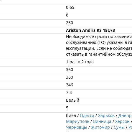
0.65
8
230
Ariston Andris RS 15U/3
Необходимые сроки по замене а
обслуживанию (ТО) указаны в г
эксплуатации. Если не соблюда
отказать в ганантийном обслуж
1 раз в 2 года
360
360
346
7.4
Белый
5
Киев /
Одесса
/
Харьков
/
Днепр
Мариуполь
/
Винница
/
Херсон
Черновцы
/
Житомир
/
Сумы
/
Р