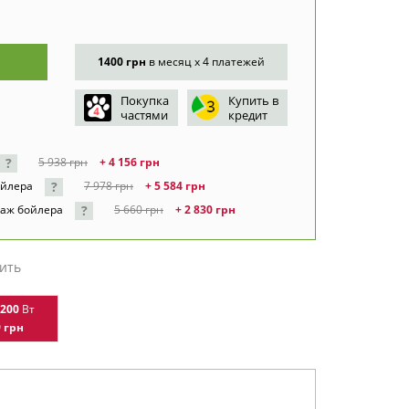
1400 грн
в месяц x 4 платежей
Покупка
Купить в
частями
кредит
?
5 938
грн
+ 4 156
грн
?
ойлера
7 978
грн
+ 5 584
грн
?
аж бойлера
5 660
грн
+ 2 830
грн
ить
200
Вт
9
грн