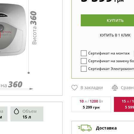
КУПИТЬ
Сертификат на монтаж
Сертификат на замену б
Сертификат Электромонт
В закладки
Сравн
10
л /
1200
Вт
15
л /
1
5 299
грн
5 59
на
Объем
м
15 л
Доставка