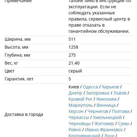
Примечание
талоне либо в инструкции по
эксплуатации. Если не
соблюдать указанные
правила, сервисный центр в
праве отказать в
ганантийном обслуживании.
Ширина, мм
511
Высота, мм
1258
Глубина, мм
275
Вес, кг
21.40
Цвет
серый
Гарантия, лет
5
Киев /
Одесса
/
Харьков
/
Днепр
/
Запорожье
/
Львов
/
Кривой Рог
/
Николаев
/
Мариуполь
/
Винница
/
Херсон
/
Чернигов
/
Полтава
/
Доставка в города
Черкассы
/
Хмельницкий
/
Черновцы
/
Житомир
/
Сумы
/
Ровно
/
Ивано-Франковск
/
Кропивницкий
/
Луцк
/