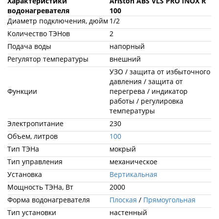
Характеристики
Ariston ABS VLS PRO INOX R
водонагревателя
100
Диаметр подключения, дюйм
1/2
Количество ТЭНов
2
Подача воды
напорный
Регулятор температуры
внешний
УЗО / защита от избыточного
давления / защита от
Функции
перегрева / индикатор
работы / регулировка
температуры
Электропитание
230
Объем, литров
100
Тип ТЭНа
мокрый
Тип управления
механическое
Установка
Вертикальная
Мощность ТЭНа, Вт
2000
Форма водонагревателя
Плоская
/
Прямоугольная
Тип установки
настенный