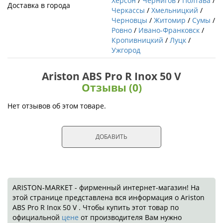
Херсон
/
Чернигов
/
Полтава
/
Доставка в города
Черкассы
/
Хмельницкий
/
Черновцы
/
Житомир
/
Сумы
/
Ровно
/
Ивано-Франковск
/
Кропивницкий
/
Луцк
/
Ужгород
Ariston ABS Pro R Inox 50 V
Отзывы (0)
Нет отзывов об этом товаре.
ДОБАВИТЬ
ARISTON-MARKET - фирменный интернет-магазин! На
этой странице представлена вся информация о Ariston
ABS Pro R Inox 50 V . Чтобы купить этот товар по
официальной
цене
от производителя Вам нужно