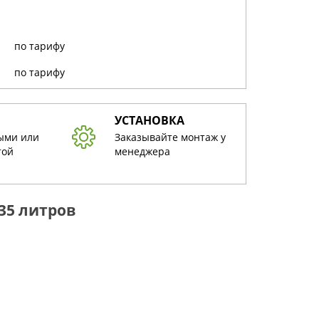
по тарифу
по тарифу
УСТАНОВКА
ыми или
Заказывайте монтаж у
той
менеджера
35 литров