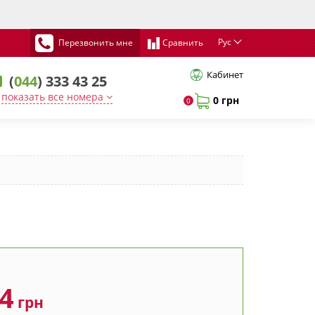
Рус
Перезвонить мне
Сравнить
Кабинет
(
044
) 333 43 25
показать все номера
0 грн
0
84
грн