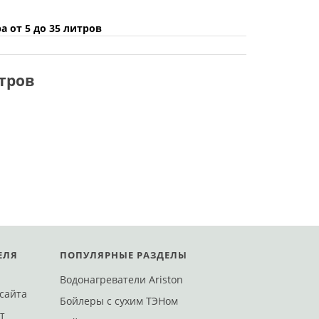
 от 5 до 35 литров
итров
ЕЛЯ
ПОПУЛЯРНЫЕ РАЗДЕЛЫ
Полтаве
Харькове
Виннице
Запорожье
Сумах
Николаеве
Водонагреватели Ariston
сайта
Поштой
Доставим Новой Поштой
Достав
Бойлеры с сухим ТЭНом
т
 15
ул. Маршала Малиновского, 114
ул. Марш