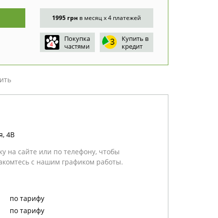
1995 грн
в месяц x 4 платежей
Покупка
Купить в
частями
кредит
ить
, 4В
у на сайте или по телефону, чтобы
акомтесь с нашим графиком работы.
по тарифу
по тарифу