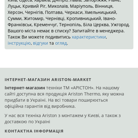
ІНТЕРНЕТ-МАГАЗИН ARISTON-MARKET
Інтернет-магазин
техніки ТМ «АРІСТОН». На нашому
сайті доступна вся продукція Ariston Thermo, яку можна
придбати в Україні. На всі товари поширюється офіційна
гарантія від виробника.
У нас вся техніка Ariston з монтажем у Києві, а також з
доставкою по Україні
КОНТАКТНА ІНФОРМАЦІЯ
КИЄВІ
Ви знаходитесь
у
Одесі
Львові
Херсоні
Днепрі
Полтаві
Х
Пункти видачі онлайн-замовлень:
Д
вул. Всеволода Змієнка 21
ву
Для замовлення продукції телефонуйте:
тел.
(044) 333 43 25
моб.
(067) 814 95 62
моб.
(050) 180 30 39