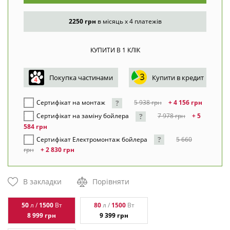
2250 грн
в місяць x 4 платежів
Покупка частинами
Купити в кредит
?
+ 4 156
грн
Сертифікат на монтаж
5 938
грн
?
+ 5
Сертифікат на заміну бойлера
7 978
грн
584
грн
?
Сертифікат Електромонтаж бойлера
5 660
грн
+ 2 830
грн
В закладки
Порівняти
50
1500
80
1500
л /
Вт
л /
Вт
8 999
грн
9 399
грн