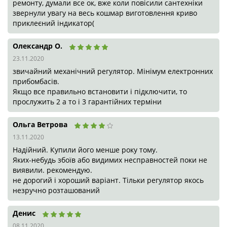
Якщо все правильно встановити і підключити, то
прослужить 2 а то і 3 гарантійних терміни
Ольга Ветрова
13.11.2020
Надійний. Купили його менше року тому.
Яких-небудь збоїв або видимих несправностей поки не
виявили. рекомендую.
не дорогий і хороший варіант. Тільки регулятор якось
незручно розташований
Денис
08.11.2020
Притензій до товару немає
Назар С.
02.11.2020
До цього стояв якийсь китайський який на ремонті був
частіше ніж я у стоматолога))) В результаті довелося
попрощатся так як вартість ремонтів мені обійшлася в два
рази його покупки. Беріть тільки відомі брендів