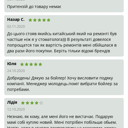
Юля
24.10.2020
Добридень! Дякую за бойлер! Хочу висловити подяку
компанії. Менеджер молодець.поміг вибрати бойлер за
потребами.
Лідія
12.10.2020
Незнаю, як кому, але мені його не вистачає. Подарую мамі
собі куплю новий. Мені потрібен побільше обьем.
Навіть коли я ставлю температуру на максимум, кожен мій
душ закінчується холодною водою! Так, може я не
економна, але все ж.
Не знаю може він і хороший, і моя мама буде задоволена,
але я зробила для себе висновок - мені потрібен бак
мінімум на 100л.
Alexx
10.10.2020