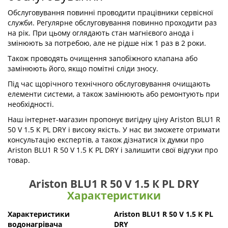
служби. Регулярне обслуговування повинно проходити раз на
рік. При цьому оглядають стан магнієвого анода і змінюють за
потребою, але не рідше ніж 1 раз в 2 роки.
Також проводять очищення запобіжного клапана або
замінюють його, якщо помітні сліди зносу.
Під час щорічного технічного обслуговування очищають
елементи системи, а також замінюють або ремонтують при
необхідності.
Наш інтернет-магазин пропонує вигідну ціну Ariston BLU1 R 50
V 1.5 К PL DRY і високу якість. У нас ви зможете отримати
консультацію експертів, а також дізнатися їх думки про Ariston
BLU1 R 50 V 1.5 К PL DRY і залишити свої відгуки про товар.
Ariston BLU1 R 50 V 1.5 К PL DRY
Характеристики
Характеристики
Ariston BLU1 R 50 V 1.5 К PL
водонагрівача
DRY
Діаметр підключення, дюйм
1/2
Електроживлення
230