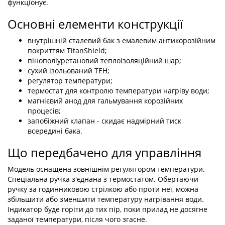
Основні елементи конструкції
внутрішній сталевий бак з емалевим антикорозійним
покриттям TitanShield;
пінополіуретановий теплоізоляційний шар;
сухий ізольований ТЕН;
регулятор температури;
термостат для контролю температури нагріву води;
магнієвий анод для гальмування корозійних процесів;
запобіжний клапан - скидає надмірний тиск всередині
бака.
Що передбачено для управління
Модель оснащена зовнішнім регулятором температури.
Спеціальна ручка з'єднана з термостатом. Обертаючи ручку за
годинниковою стрілкою або проти неї, можна збільшити або
зменшити температуру нагрівання води. Індикатор буде горіти
до тих пір, поки прилад не досягне заданої температури, після
чого згасне.
Якщо ви хочете купити Ariston BLU1 R 50 V 1.5 К PL DRY, то
важливо знати, що після відключення електрики зберігаються