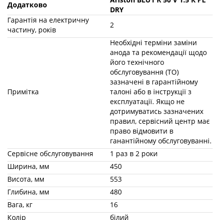
та рекомендації щодо його
технічного обслуговування (ТО)
зазначені в гарантійному талоні
Примітка
або в інструкції з експлуатації.
Якщо не дотримуватись
зазначених правил, сервісний
центр має право відмовити в
ганантійному обслуговуванні.
Сервісне обслуговування
1 раз в 2 роки
Ширина, мм
450
Висота, мм
553
Глибина, мм
480
Вага, кг
16
Колір
білий
Гарантія, років
5
Київ /
Одеса
/
Харків
/
Дніпро
/
Запоріжжя
/
Львів
/
Кривий Ріг
/
Миколаїв
/
Маріуполь
/
Вінниця
/
Херсон
/
Чернігів
/
Полтава
/
Доставка в міста
Черкаси
/
Хмельницький
/