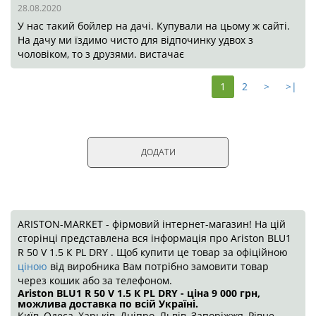
ДОДАТИ
ARISTON-MARKET - фірмовий інтернет-магазин! На цій
сторінці представлена вся інформація про Ariston BLU1 R
50 V 1.5 К PL DRY . Щоб купити це товар за офіційною
ціною
від виробника Вам потрібно замовити товар через
кошик або за телефоном.
Ariston BLU1 R 50 V 1.5 К PL DRY - ціна 9 000
грн
,
можлива доставка по всій Україні.
Київ, Одеса, Харьків, Дніпро, Львів, Запоріжжя, Рівне, Луцьк,
Кривий Ріг, Миколаїв, Маріуполь, Вінниця, Херсон, Чернігів,
Полтава, Черкаси, Хмельницький, Сумми, Житомир,
Чернівці, Кропивницький, Івано-Франківськ, Кременчуг,
Тернопіль, Біла Церква, Ужгород. Вашого міста немає в
списку? Запитайте в менеджера. Також Ви можете
подивитись
характеристики
,
інструкцію
,
відгуки
та
огляд
.