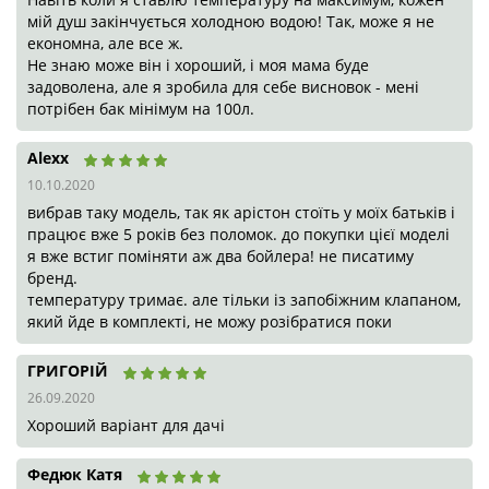
вибрав таку модель, так як арістон стоїть у моїх батьків і
працює вже 5 років без поломок. до покупки цієї моделі я
вже встиг поміняти аж два бойлера! не писатиму бренд.
температуру тримає. але тільки із запобіжним клапаном,
який йде в комплекті, не можу розібратися поки
ГРИГОРІЙ
26.09.2020
Хороший варіант для дачі
Федюк Катя
28.08.2020
У нас такий бойлер на дачі. Купували на цьому ж сайті. На
дачу ми їздимо чисто для відпочинку удвох з чоловіком, то з
друзями. вистачає
1
2
>
>|