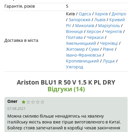
Чернівці
/
Житомир
/
Суми
/
Рівне
/
Івано-Франківськ
/
Кропивницький
/
Луцьк
/
Ужгород
Ariston BLU1 R 50 V 1.5 К PL DRY
Відгуки (14)
Олег
07.08.2021
Можна сміливо більше ненадіятись на хвалену італійську
якість вона вже гірше виготовленого в Китаї. Бойлер стояв
запечатаний в коробці чекав закінчення ремонту, думали
все ок, вже коли повісили сантехніки звернули увагу на весь
кошмар виготовлення криво приклеєний індикатор(
Олександр О.
23.11.2020
звичайний механічний регулятор. Мінімум електронних
прибомбасів.