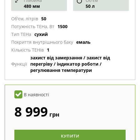
Глибина
Об'єм
480 мм
50 л
50
Об'єм, літрів
1500
Потужність ТЕНа, Вт
сухий
Тип ТЕНа
емаль
Покриття внутрішнього баку
1
Кількість ТЕНів
захист від замерзання / захист від
перегріву / індикатор роботи /
Функції
регулювання температури
В наявності
8 999
грн
КУПИТИ