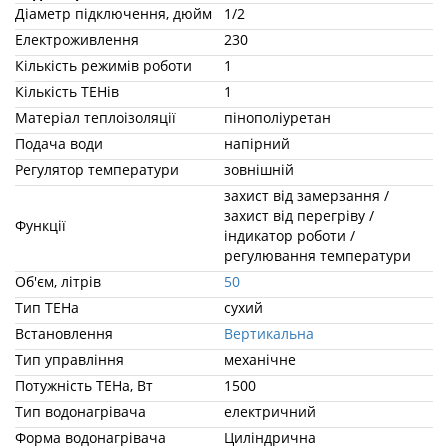
Кількість режимів роботи
1
Кількість ТЕНів
1
Матеріал теплоізоляції
пінополіуретан
Подача води
напірний
Регулятор температури
зовнішній
захист від замерзання / захист
Функції
від перегріву / індикатор роботи
/ регулювання температури
Об'єм, літрів
50
Тип ТЕНа
сухий
Встановлення
Вертикальна
Тип управління
механічне
Потужність ТЕНа, Вт
1500
Тип водонагрівача
електричний
Форма водонагрівача
Циліндрична
Покриття внутрішнього баку
емаль
Матеріал бака
сталь з покриттям
Тип втановлення
настінний