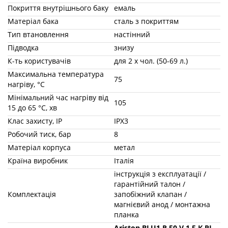
Підводка
знизу
К-ть користувачів
для 2 х чол. (50-69 л.)
Максимальна температура
75
нагріву, °С
Мінімальний час нагріву від 15
105
до 65 °С, хв
Клас захисту, IP
IPX3
Робочий тиск, бар
8
Матеріал корпуса
метал
Країна виробник
Італія
інструкція з експлуатації /
гарантійний талон / запобіжний
Комплектація
клапан / магнієвий анод /
монтажна планка
Ariston BLU1 R 50 V 1.5 К PL
Додатково
DRY
Гарантія на електричну
2
частину, років
Необхідні терміни заміни анода