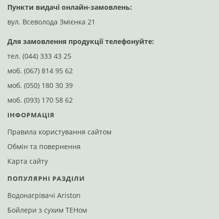
Зв`язатися з експертом
Пункти видачі онлайн-замовлень:
Д
вул. Всеволода Змієнка 21
ву
Для замовлення продукції телефонуйте:
Немає в наявності
Код: 123822
тел.
(044) 333 43 25
моб.
(067) 814 95 62
моб.
(050) 180 30 39
моб.
(093) 170 58 62
ІНФОРМАЦІЯ
Правила користування сайтом
Обмін та повернення
Карта сайту
Ariston SG1 80 V
ПОПУЛЯРНІ РАЗДІЛИ
Водонагрівачі Ariston
В закладки
Порівняти
Бойлери з сухим ТЕНом