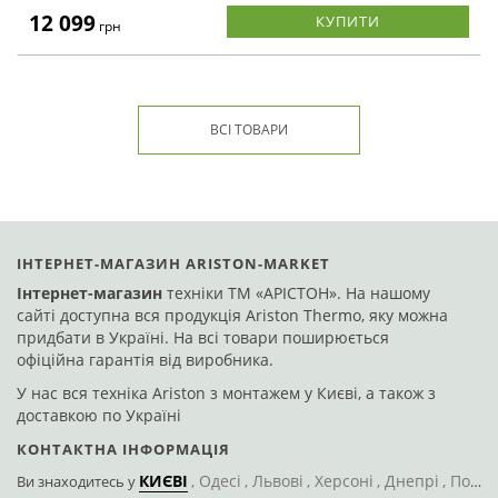
12 099
КУПИТИ
грн
Знято з виробництва
Код: 266242
ВСІ ТОВАРИ
ІНТЕРНЕТ-МАГАЗИН ARISTON-MARKET
Інтернет-магазин
техніки ТМ «АРІСТОН». На нашому
сайті доступна вся продукція Ariston Thermo, яку можна
придбати в Україні. На всі товари поширюється
офіційна гарантія від виробника.
У нас вся техніка Ariston з монтажем у Києві, а також з
Ariston VLS EVO 80
доставкою по Україні
КОНТАКТНА ІНФОРМАЦІЯ
В закладки
Порівняти
КИЄВІ
Одесі
Львові
Херсоні
Днепрі
Полтаві
Ви знаходитесь
у