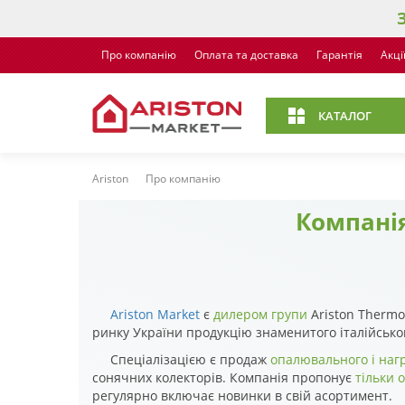
Про компанію
Оплата та доставка
Гарантія
Акці
КАТАЛОГ
Ariston
Про компанію
Компанія
Ariston Market
є
дилером групи
Ariston Thermo
ринку України продукцію знаменитого італійськ
Спеціалізацією є продаж
опалювального і наг
сонячних колекторів. Компанія пропонує
тільки 
регулярно включає новинки в свій асортимент.