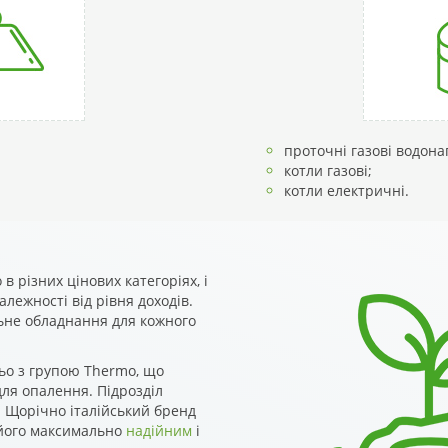
проточні газові водонаг
котли газові;
котли електричні.
в різних цінових категоріях, і
лежності від рівня доходів.
ьне обладнання для кожного
ьо з групою Thermo, що
для опалення. Підрозділ
и. Щорічно італійський бренд
 його максимально
надійним
і