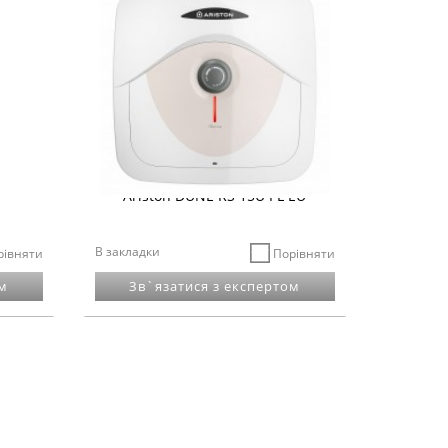
Ariston DUNE RS 15U PL EU
В закладки
рівняти
Порівняти
м
Зв`язатися з експертом
 282948
В наявності
Код: 281914