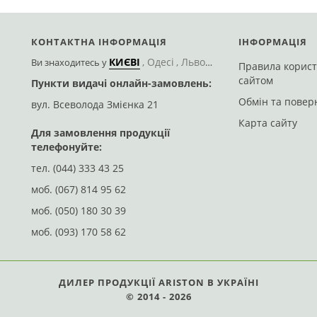
КОНТАКТНА ІНФОРМАЦІЯ
ІНФОРМАЦІЯ
КИЄВІ
Одесі
Львові
Херсоні
Днепрі
П
Ви знаходитесь
у
Правила корис
сайтом
Пункти видачі онлайн-замовлень:
Доставим Новою 
Обмін та повер
вул. Всеволода Змієнка 21
вул. Романа Кармена
Карта сайту
riston Alteas X 24 CF NG
Для замовлення продукції
Ariston Clas ONE 24 (3301
телефонуйте:
тел.
(044) 333 43 25
адки
В закладки
Порівняти
По
моб.
(067) 814 95 62
Зв`язатися з експертом
Зв`язатися з експерто
моб.
(050) 180 30 39
моб.
(093) 170 58 62
ДИЛЕР ПРОДУКЦІЇ ARISTON В УКРАЇНІ
© 2014 - 2026