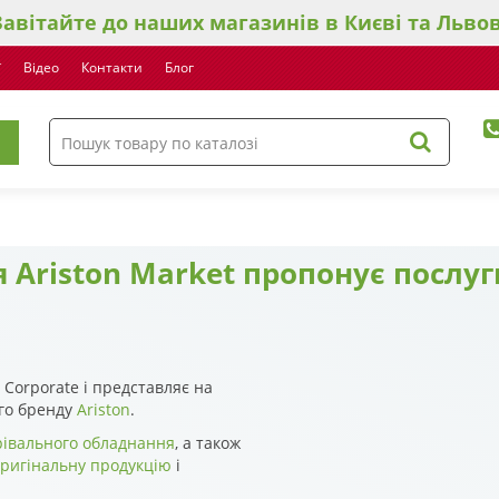
Завітайте до наших магазинів в Києві та Львов
ї
Відео
Контакти
Блог
 Ariston Market пропонує послу
 Corporate і представляє на
ого бренду
Ariston
.
рівального обладнання
, а також
оригінальну продукцію
і