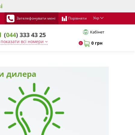
і
Укр
Зателефонувати мені
Порівняти
Кабінет
(
044
) 333 43 25
показати всі номери
0 грн
0
ги дилера