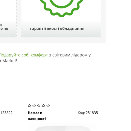
и
ю по
гарантії якості обладнання
Подаруйте собі комфорт
з світовим лідером у
n Market!
 123822
Немає в
Код: 281835
наявності