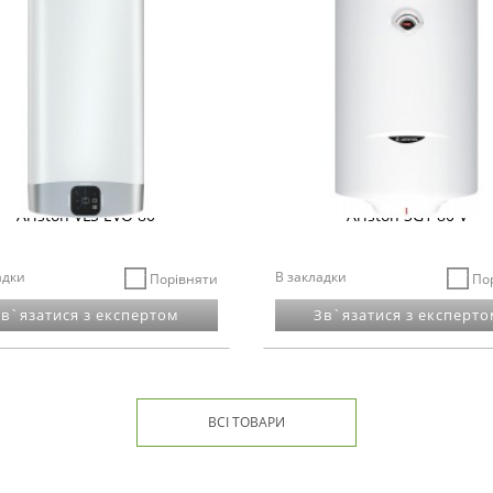
Ariston VLS EVO 80
Ariston SG1 80 V
адки
В закладки
Порівняти
По
Зв`язатися з експертом
Зв`язатися з експерто
 в
Код: 180123
Немає в
Код:
ВСІ ТОВАРИ
сті
наявності