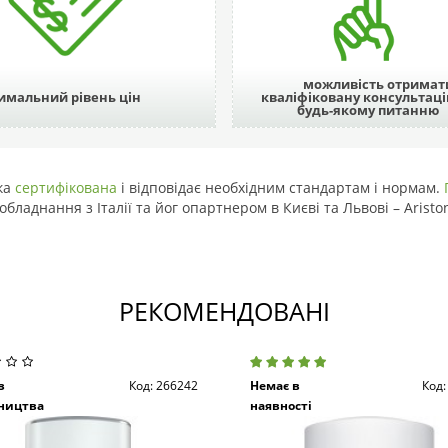
можливість отримат
имальний рівень цін
кваліфіковану консультаці
будь-якому питанню
ика
сертифікована
і відповідає необхідним стандартам і нормам.
ладнання з Італії та йог опартнером в Києві та Львові – Aristo
РЕКОМЕНДОВАНІ
з
Код: 266242
Немає в
Код:
ництва
наявності