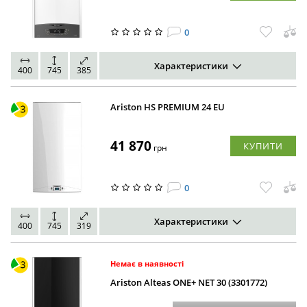
0
Характеристики
400
745
385
Ariston HS PREMIUM 24 EU
41 870
КУПИТИ
грн
0
Характеристики
400
745
319
Немає в наявності
Ariston Alteas ONE+ NET 30 (3301772)