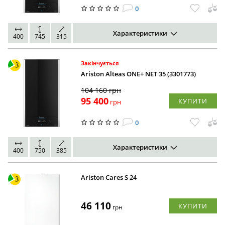
0
Характеристики
400
745
315
Закінчується
Ariston Alteas ONE+ NET 35 (3301773)
104 160
грн
95 400
КУПИТИ
грн
0
Характеристики
400
750
385
Ariston Cares S 24
46 110
КУПИТИ
грн