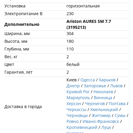
Установка
горизонтальная
Электропитание В
230
Ariston AURES SM 7.7
Дополнительно
(3195213)
Ширина, мм
304
Высота, мм
180
Глубина, мм
110
Вес, кг
2
Цвет
белый
Гарантия, лет
2
Киев /
Одесса
/
Харьков
/
Днепр
/
Запорожье
/
Львов
/
Кривой Рог
/
Николаев
/
Мариуполь
/
Винница
/
Херсон
/
Чернигов
/
Полтава
/
Доставка в города
Черкассы
/
Хмельницкий
/
Черновцы
/
Житомир
/
Сумы
/
Ровно
/
Ивано-Франковск
/
Кропивницкий
/
Луцк
/