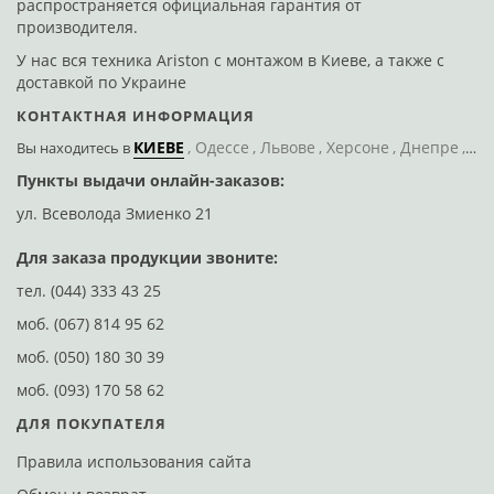
распространяется официальная гарантия от
производителя.
Ariston VLS EVO 80
У нас вся техника Ariston с монтажом в Киеве, а также с
доставкой по Украине
КОНТАКТНАЯ ИНФОРМАЦИЯ
В закладки
Сравнить
КИЕВЕ
Одессе
Львове
Херсоне
Днепре
По
Вы находитесь
в
Связаться с экспертом
Пункты выдачи онлайн-заказов:
Д
ул. Всеволода Змиенко 21
ул
Нет в наличии
Код: 123822
Для заказа продукции звоните:
тел.
(044) 333 43 25
моб.
(067) 814 95 62
моб.
(050) 180 30 39
моб.
(093) 170 58 62
ДЛЯ ПОКУПАТЕЛЯ
Правила использования сайта