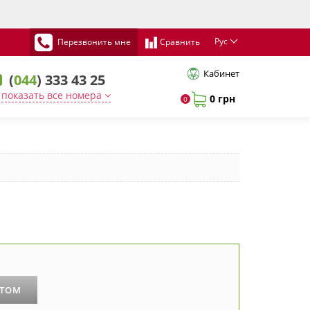
Рус
Перезвонить мне
Сравнить
Кабинет
(
044
) 333 43 25
показать все номера
0 грн
0
РТОМ