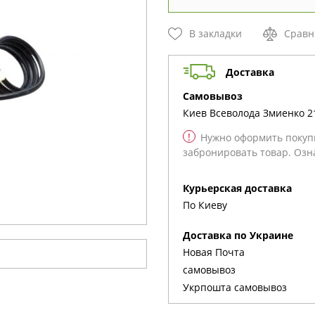
В закладки
Сравн
Доставка
cамовывоз
Киев
Всеволода Змиенко 2
!
Нужно оформить покупк
забронировать товар. Озн
Курьерская доставка
По Киеву
Доставка по Украине
Новая Почта
cамовывоз
Укрпошта cамовывоз