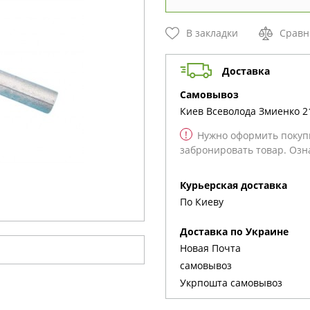
В закладки
Сравн
Доставка
cамовывоз
Киев
Всеволода Змиенко 2
!
Нужно оформить покупк
забронировать товар. Озн
Курьерская доставка
По Киеву
Доставка по Украине
Новая Почта
cамовывоз
Укрпошта cамовывоз