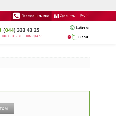
Рус
Перезвонить мне
Сравнить
Кабинет
(
044
) 333 43 25
показать все номера
0 грн
0
РТОМ