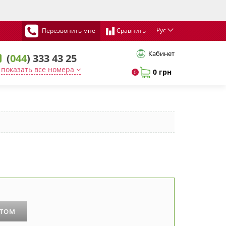
Рус
Перезвонить мне
Сравнить
Кабинет
(
044
) 333 43 25
показать все номера
0 грн
0
РТОМ