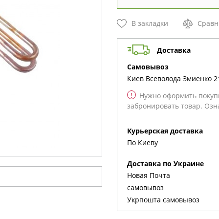
В закладки
Сравн
Доставка
cамовывоз
Киев
Всеволода Змиенко 2
!
Нужно оформить покупк
забронировать товар. Озн
Курьерская доставка
По Киеву
Доставка по Украине
Новая Почта
cамовывоз
Укрпошта cамовывоз