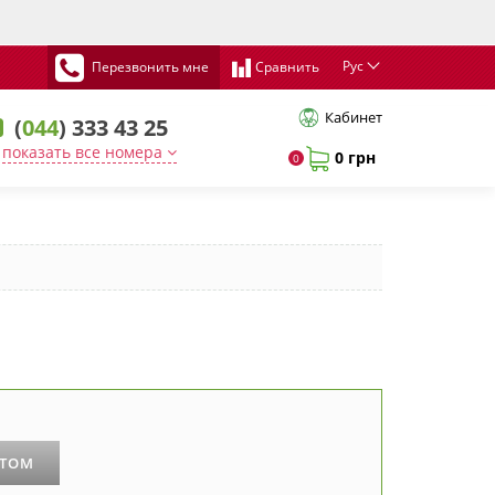
Рус
Перезвонить мне
Сравнить
Кабинет
(
044
) 333 43 25
показать все номера
0 грн
0
РТОМ