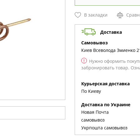
В закладки
Сравн
Доставка
cамовывоз
Киев
Всеволода Змиенко 2
!
Нужно оформить покупк
забронировать товар. Озн
Курьерская доставка
По Киеву
Доставка по Украине
Новая Почта
cамовывоз
Укрпошта cамовывоз