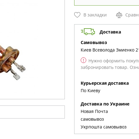
В закладки
Сравн
Доставка
cамовывоз
Киев
Всеволода Змиенко 2
!
Нужно оформить покупк
забронировать товар. Озн
Курьерская доставка
По Киеву
Доставка по Украине
Новая Почта
cамовывоз
Укрпошта cамовывоз