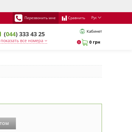
Рус
Перезвонить мне
Сравнить
Кабинет
(
044
) 333 43 25
показать все номера
0 грн
0
РТОМ