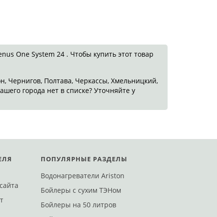
us One System 24 . Чтобы купить этот товар
он, Чернигов, Полтава, Черкассы, Хмельницкий,
ашего города нет в списке? Уточняйте у
ЕЛЯ
ПОПУЛЯРНЫЕ РАЗДЕЛЫ
Полтаве
Харькове
Виннице
Запорожье
Сумах
Николаеве
Водонагреватели Ariston
сайта
Поштой
Доставим Новой Поштой
Достав
Бойлеры с сухим ТЭНом
т
 15
ул. Маршала Малиновского, 114
ул. Марш
Бойлеры на 50 литров
еще 170 адресов
еще 110 