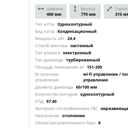
Ширина
Высота
Глуби
400 мм
770 мм
315 м
Тип котла
Одноконтурный
Вид котла
Конденсационный
Мощность, кВт
24.4
Способ монтажа
настенный
Тип розжига
электронный
Тип дымохода
турбированный
Площадь помещения, м²
151-200
Встроенное
wi-fi управление / 
управление
управление
Диаметр дымохода
60/100 мм
Количество контуров
одноконтурный
КПД
97.40
Материал теплообменника ГВС
нержавеюща
Назначение
отопление
Объем расширительного бака
8