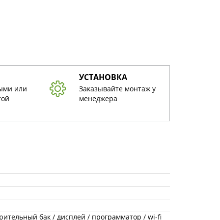
УСТАНОВКА
ыми или
Заказывайте монтаж у
той
менеджера
ительный бак / дисплей / программатор / wi-fi