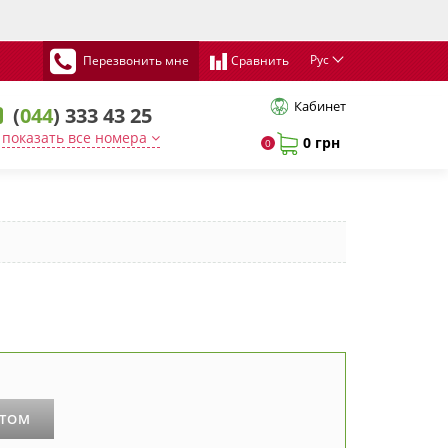
Рус
Перезвонить мне
Сравнить
Кабинет
(
044
) 333 43 25
показать все номера
0 грн
0
РТОМ