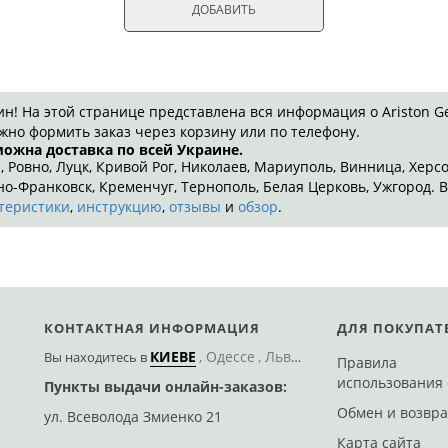
ДОБАВИТЬ
 На этой странице представлена вся информация о Ariston Gen
жно формить заказ через корзину или по телефону.
можна доставка по всей Украине.
, Ровно, Луцк, Кривой Рог, Николаев, Мариуполь, Винница, Херс
-Франковск, Кременчуг, Тернополь, Белая Церковь, Ужгород. В
теристики
,
инструкцию
,
отзывы
и
обзор
.
КОНТАКТНАЯ ИНФОРМАЦИЯ
ДЛЯ ПОКУПАТ
КИЕВЕ
Одессе
Львове
Херсоне
Днепре
Вы находитесь
в
Правила
использования 
Пункты выдачи онлайн-заказов:
Доставим Новой 
Обмен и возвра
ул. Всеволода Змиенко 21
ул. Романа Кармена,
еще 74 адреса
Карта сайта