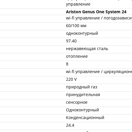
управление
Ariston Genus One System 24
wi-fi управление / погодозавис
60/100 мм
одноконтурный
97.40
нержавеющая сталь
отопление
8
wi-fi управление / циркуляцио
220 V
природный газ
принудительная
сенсорное
Одноконтурный
Конденсационный
24.4