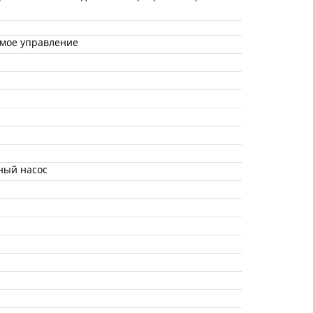
имое управление
нный насос