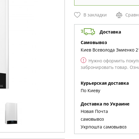
В закладки
Сравн
Доставка
cамовывоз
Киев
Всеволода Змиенко 2
!
Нужно оформить покупк
забронировать товар. Озн
Курьерская доставка
По Киеву
Доставка по Украине
Новая Почта
cамовывоз
Укрпошта cамовывоз