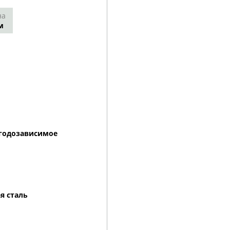
на
м
погодозависимое
я сталь