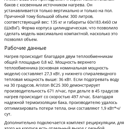
баков с косвенным источником нагрева. Он
устанавливается только вертикально и только на пол.
Причиной тому большой объем: 300 литров,
соответствующий вес: 135 кг и габариты 60х183.4х60 см
(ШхВхГ). Форма корпуса цилиндрическая, что позволило
сделать модель максимально компактной, насколько это
позволял объем.
Рабочие данные
Нагрев происходит благодаря двум теплообменникам
общей площадью 0,8 м2. Мощность верхнего
теплообменника (основная номинальная мощность
модели) составляет 27,3 кВт, у нижнего спиралевидного
тепловая мощность выше: 36 кВт. Если подогревать воду
на 30 градусов, Ariston BС2S 300 демонстрирует
производительность 671 л/час, при дельте в 45 градусов
нагрев происходит со скоростью 497 л/час. Благодаря
надежной термоизоляции бака, производителю удалось
оптимизировать потери тепла, они составляют 1,9 кВт*ч/
сут.
Дополнительно подключается комплект рециркуляции, для
этого на корпусе есть отдельный выход с резьбой.